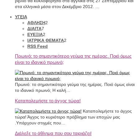
βιβλίο θα κυκλοφορήσει στα αγγλικά στις 27 Σεπτεμβρίου και
στα ελληνικά μέσα στον Δεκέμβριο 2012. …
ΥΓΕΙΑ
ΑΘΛΗΣΗ
2
ΔΙΑΙΤΑ
7
ΕΥΕΞΙΑ
2
ΙΑΤΡΙΚΑ ΘΕΜΑΤΑ
2
RSS Feed
Πρωινό: το σημαντικότερο γεύμα της ημέρας. Ποιό όμως
είναι το ιδανικό πρωινό;
Πρωινό: το σημαντικότερο γεύμα της ημέρας. Ποιό όμως είναι
το ιδανικό πρωινό; Η καλή…
Καταπολεμήστε το άγχος τώρα!
Καταπολεμήστε το άγχος
τώρα! Άγχος το κυριότερο πρόβλημα των εποχών μας
.Υπάρχουν στιγμές που…
Διάλεξε το άθλημα που σου ταιριάζει!