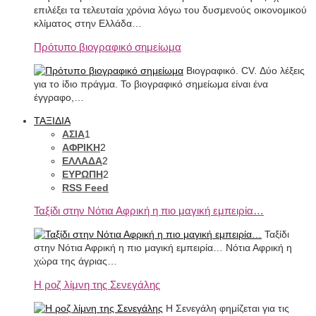
επιλέξει τα τελευταία χρόνια λόγω του δυσμενούς οικονομικού
κλίματος στην Ελλάδα…
Πρότυπο βιογραφικό σημείωμα
Βιογραφικό. CV. Δύο λέξεις
για το ίδιο πράγμα. Το βιογραφικό σημείωμα είναι ένα
έγγραφο,…
ΤΑΞΙΔΙΑ
ΑΣΙΑ
1
ΑΦΡΙΚΗ
2
ΕΛΛΑΔΑ
2
ΕΥΡΩΠΗ
2
RSS Feed
Ταξίδι στην Νότια Αφρική η πιο μαγική εμπειρία…
Ταξίδι
στην Νότια Αφρική η πιο μαγική εμπειρία… Νότια Αφρική η
χώρα της άγριας…
Η ροζ λίμνη της Σενεγάλης
Η Σενεγάλη φημίζεται για τις