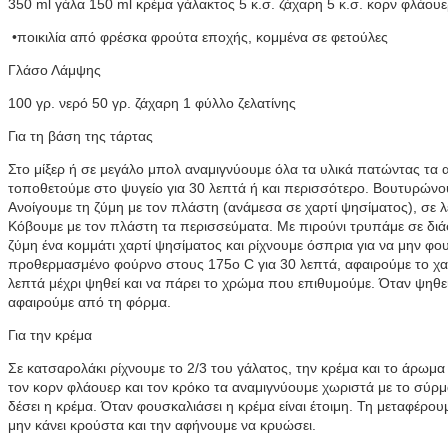
350 ml γάλα 150 ml κρέμα γάλακτος 5 κ.σ. ζάχαρη 5 κ.σ. κορν φλάουε
•ποικιλία από φρέσκα φρούτα εποχής, κομμένα σε φετούλες
Γλάσο Λάμψης
100 γρ. νερό 50 γρ. ζάχαρη 1 φύλλο ζελατίνης
Για τη βάση της τάρτας
Στο μίξερ ή σε μεγάλο μπολ αναμιγνύουμε όλα τα υλικά πατώντας τα 
τοποθετούμε στο ψυγείο για 30 λεπτά ή και περισσότερο. Βουτυρώνο
Ανοίγουμε τη ζύμη με τον πλάστη (ανάμεσα σε χαρτί ψησίματος), σε
Κόβουμε με τον πλάστη τα περισσεύματα. Με πιρούνι τρυπάμε σε δι
ζύμη ένα κομμάτι χαρτί ψησίματος και ρίχνουμε όσπρια για να μην φ
προθερμασμένο φούρνο στους 175o C για 30 λεπτά, αφαιρούμε το χαρτ
λεπτά μέχρι ψηθεί και να πάρει το χρώμα που επιθυμούμε. Όταν ψηθεί
αφαιρούμε από τη φόρμα.
Για την κρέμα
Σε κατσαρολάκι ρίχνουμε το 2/3 του γάλατος, την κρέμα και το άρωμα
τον κορν φλάουερ και τον κρόκο τα αναμιγνύουμε χωριστά με το σύρμ
δέσει η κρέμα. Όταν φουσκαλιάσει η κρέμα είναι έτοιμη. Τη μεταφέρου
μην κάνει κρούστα και την αφήνουμε να κρυώσει.