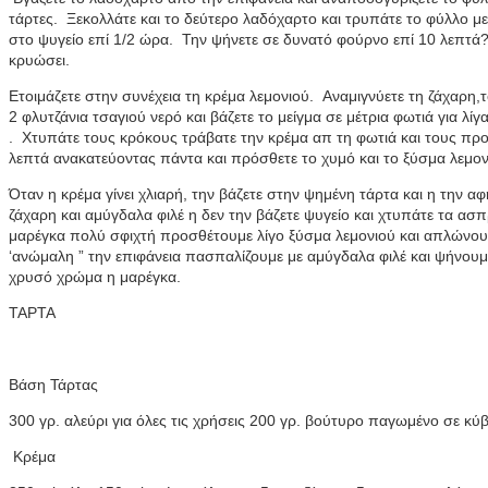
τάρτες. Ξεκολλάτε και το δεύτερο λαδόχαρτο και τρυπάτε το φύλλο μ
στο ψυγείο επί 1/2 ώρα. Την ψήνετε σε δυνατό φούρνο επί 10 λεπτά
κρυώσει.
Ετοιμάζετε στην συνέχεια τη κρέμα λεμονιού. Αναμιγνύετε τη ζάχαρη,τ
2 φλυτζάνια τσαγιού νερό και βάζετε το μείγμα σε μέτρια φωτιά για λίγ
. Χτυπάτε τους κρόκους τράβατε την κρέμα απ τη φωτιά και τους πρ
λεπτά ανακατεύοντας πάντα και πρόσθετε το χυμό και το ξύσμα λεμο
Όταν η κρέμα γίνει χλιαρή, την βάζετε στην ψημένη τάρτα και η την αφήν
ζάχαρη και αμύγδαλα φιλέ η δεν την βάζετε ψυγείο και χτυπάτε τα α
μαρέγκα πολύ σφιχτή προσθέτουμε λίγο ξύσμα λεμονιού και απλώνου
‘ανώμαλη ” την επιφάνεια πασπαλίζουμε με αμύγδαλα φιλέ και ψήνουμ
χρυσό χρώμα η μαρέγκα.
ΤΑΡΤΑ
Βάση Τάρτας
300 γρ. αλεύρι για όλες τις χρήσεις 200 γρ. βούτυρο παγωμένο σε κύ
Κρέμα