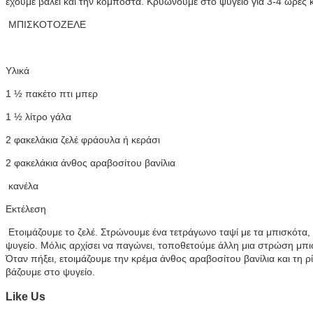
έχουμε βάλει και την κομπόστα. Κρυώνουμε στο ψυγείο για 3-4 ώρες 
ΜΠΙΣΚΟΤΟΖΕΛΕ
Υλικά
1 ½ πακέτο πτι μπερ
1 ½ λίτρο γάλα
2 φακελάκια ζελέ φράουλα ή κεράσι
2 φακελάκια άνθος αραβοσίτου βανίλια
κανέλα
Εκτέλεση
Ετοιμάζουμε το ζελέ. Στρώνουμε ένα τετράγωνο ταψί με τα μπισκότα, τ
ψυγείο. Μόλις αρχίσει να παγώνει, τοποθετούμε άλλη μια στρώση μπισ
Όταν πήξει, ετοιμάζουμε την κρέμα άνθος αραβοσίτου βανίλια και τη ρ
βάζουμε στο ψυγείο.
Like Us