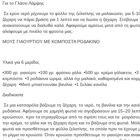
Για το Γλάσο Λάμψης
Σε κρύο νερό ρίχνουμε το φύλλο της ζελατίνης να μαλακώσει, για 5-10
ζάχαρη να πάρει βράση για 1 λεπτό και να λιώσει η ζάχαρη. Στύβουμε 
ανακατεύουμε να διαλυθεί καλά. Αφαιρούμε αμέσως μετά από τη φωτιά.
αλείφουμε με πινέλο τα φρούτα μας.
ΜΟΥΣ ΓΙΑΟΥΡΤΙΟΥ ΜΕ ΚΟΜΠΟΣΤΑ ΡΟΔΑΚΙΝΟ
Υλικά για 6 μερίδες
•300 γρ. γιαούρτι •100 γρ. φρέσκο γάλα •500 γρ. κρέμα γάλακτος •3 φ
κομπόστα •3 ροδάκινα ώριμα, αλλά όχι μαλακά, καθαρισμένα και κομ
ζάχαρη •Μισό μπαστουνάκι βανίλια •1 ξυλάκι κανέλα
Διαδικασία
Σε μια κατσαρόλα βάζουμε τη ζάχαρη, το νερό, τη βανίλια και την κα
ροδάκινα. Αφήνουμε σε χαμηλή φωτιά να σιγοβράσουν για 15–20 λεπτ
κρυώσουν, πριν τα στραγγίξουμε από το σιρόπι τους και τα μοιράσουμ
την κρέμα, το γάλα και τη ζάχαρη άχνη και το βάζουμε στη φωτιά. Μό
φωτιά και προσθέτουμε τα φύλλα ζελατίνης, τα οποία πριν τα έχουμε
το μίγμα να κρυώσει. Όταν κρυώσει προσθέτουμε το γιαούρτι και ανα