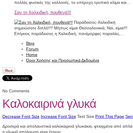
πολλές φυσικές της καλλονές, το υπέροχο τροπικό κλίμα και…
Σαν τη Χαλκιδική, πουθενά!!!
Παράδεισος-Χαλκιδική
σημειώσατε διπλό!!!! Μήπως είμαι Θεσσαλονικιά; Ναι, είμαι!!!
Επίγειος παράδεισος η Χαλκιδική, πανέμορφες παραλίες,…
Blog
Forum
Home
Όροι Χρήσης και Προσωπικά Δεδομένα
No Comments
Καλοκαιρινά γλυκά
Decrease Font Size
Increase Font Size
Text Size
Print This Page
Sen
Δροσερά και απολαυστικά καλοκαιρινά γλυκάκια, φτιαγμένα από απλά υ
η γλυκιά απόλαυση είναι έτοιμη.