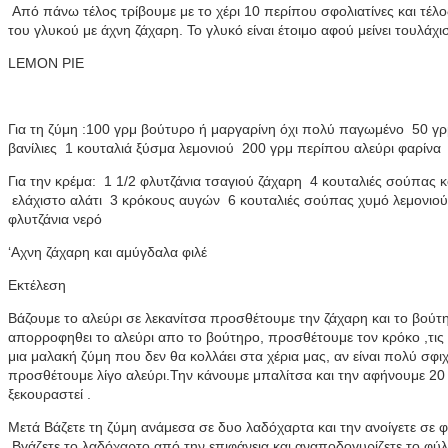
Από πάνω τέλος τρίβουμε με το χέρι 10 περίπου σφολιατίνες και τέλ
του γλυκού με άχνη ζάχαρη. Το γλυκό είναι έτοιμο αφού μείνει τουλάχ
LEMON PIE
Για τη ζύμη :100 γρμ βούτυρο ή μαργαρίνη όχι πολύ παγωμένο 50 γρ
βανίλιες 1 κουταλιά ξύσμα λεμονιού 200 γρμ περίπου αλεύρι φαρίν
Για την κρέμα: 1 1/2 φλυτζάνια τσαγιού ζάχαρη 4 κουταλιές σούπας 
ελάχιστο αλάτι 3 κρόκους αυγών 6 κουταλιές σούπας χυμό λεμονιού
φλυτζάνια νερό
‘Αχνη ζάχαρη και αμύγδαλα φιλέ
Εκτέλεση
Βάζουμε το αλεύρι σε λεκανίτσα προσθέτουμε την ζάχαρη και το βούτη
απορροφηθει το αλεύρι απο το βούτηρο, προσθέτουμε τον κρόκο ,τις β
μια μαλακή ζύμη που δεν θα κολλάει στα χέρια μας, αν είναι πολύ σφι
προσθέτουμε λίγο αλεύρι.Την κάνουμε μπαλίτσα και την αφήνουμε 2
ξεκουραστεί .
Μετά Βάζετε τη ζύμη ανάμεσα σε δυο λαδόχαρτα και την ανοίγετε σε
Βγάζετε το λαδόχαρτο από την επιφάνεια και αναποδογυρίζετε το φύλ