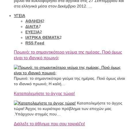
βιβλίο θα κυκλοφορήσει στα αγγλικά στις 27 Σεπτεμβρίου και
στα ελληνικά μέσα στον Δεκέμβριο 2012. …
ΥΓΕΙΑ
ΑΘΛΗΣΗ
2
ΔΙΑΙΤΑ
7
ΕΥΕΞΙΑ
2
ΙΑΤΡΙΚΑ ΘΕΜΑΤΑ
2
RSS Feed
Πρωινό: το σημαντικότερο γεύμα της ημέρας. Ποιό όμως
είναι το ιδανικό πρωινό;
Πρωινό: το σημαντικότερο γεύμα της ημέρας. Ποιό όμως είναι
το ιδανικό πρωινό; Η καλή…
Καταπολεμήστε το άγχος τώρα!
Καταπολεμήστε το άγχος
τώρα! Άγχος το κυριότερο πρόβλημα των εποχών μας
.Υπάρχουν στιγμές που…
Διάλεξε το άθλημα που σου ταιριάζει!