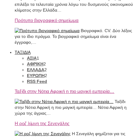
επιλέξει τα τελευταία χρόνια λόγω του δυσμενούς οικονομικού
κλίματος στην Ελλάδα…
Πρότυπο βιογραφικό σημείωμα
Βιογραφικό. CV. Δύο λέξεις
για το ίδιο πράγμα. Το βιογραφικό σημείωμα είναι ένα
έγγραφο,…
ΤΑΞΙΔΙΑ
ΑΣΙΑ
1
ΑΦΡΙΚΗ
2
ΕΛΛΑΔΑ
2
ΕΥΡΩΠΗ
2
RSS Feed
Ταξίδι στην Νότια Αφρική η πιο μαγική εμπειρία…
Ταξίδι
στην Νότια Αφρική η πιο μαγική εμπειρία… Νότια Αφρική η
χώρα της άγριας…
Η ροζ λίμνη της Σενεγάλης
Η Σενεγάλη φημίζεται για τις