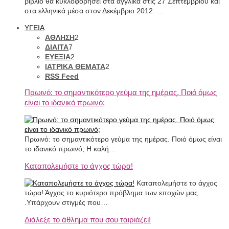
βιβλίο θα κυκλοφορήσει στα αγγλικά στις 27 Σεπτεμβρίου και
στα ελληνικά μέσα στον Δεκέμβριο 2012. …
ΥΓΕΙΑ
ΑΘΛΗΣΗ
2
ΔΙΑΙΤΑ
7
ΕΥΕΞΙΑ
2
ΙΑΤΡΙΚΑ ΘΕΜΑΤΑ
2
RSS Feed
Πρωινό: το σημαντικότερο γεύμα της ημέρας. Ποιό όμως
είναι το ιδανικό πρωινό;
Πρωινό: το σημαντικότερο γεύμα της ημέρας. Ποιό όμως είναι
το ιδανικό πρωινό; Η καλή…
Καταπολεμήστε το άγχος τώρα!
Καταπολεμήστε το άγχος
τώρα! Άγχος το κυριότερο πρόβλημα των εποχών μας
.Υπάρχουν στιγμές που…
Διάλεξε το άθλημα που σου ταιριάζει!