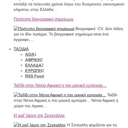
επιλέξει τα τελευταία χρόνια λόγω του δυσμενούς οικονομικού
κλίματος στην Ελλάδα…
Πρότυπο βιογραφικό σημείωμα
Βιογραφικό. CV. Δύο λέξεις
για το ίδιο πράγμα. Το βιογραφικό σημείωμα είναι ένα
έγγραφο,…
ΤΑΞΙΔΙΑ
ΑΣΙΑ
1
ΑΦΡΙΚΗ
2
ΕΛΛΑΔΑ
2
ΕΥΡΩΠΗ
2
RSS Feed
Ταξίδι στην Νότια Αφρική η πιο μαγική εμπειρία…
Ταξίδι
στην Νότια Αφρική η πιο μαγική εμπειρία… Νότια Αφρική η
χώρα της άγριας…
Η ροζ λίμνη της Σενεγάλης
Η Σενεγάλη φημίζεται για τις