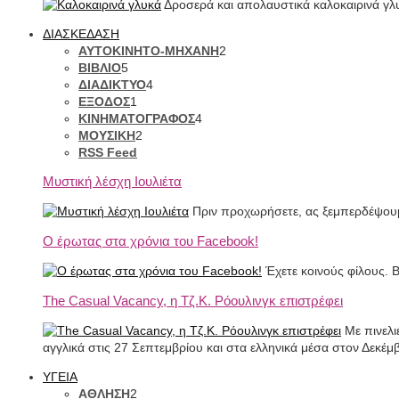
Δροσερά και απολαυστικά καλοκαιρινά γλυ
ΔΙΑΣΚΕΔΑΣΗ
ΑΥΤΟΚΙΝΗΤΟ-ΜΗΧΑΝΗ
2
ΒΙΒΛΙΟ
5
ΔΙΑΔΙΚΤΥΟ
4
ΕΞΟΔΟΣ
1
ΚΙΝΗΜΑΤΟΓΡΑΦΟΣ
4
ΜΟΥΣΙΚΗ
2
RSS Feed
Μυστική λέσχη Ιουλιέτα
Πριν προχωρήσετε, ας ξεμπερδέψουμ
Ο έρωτας στα χρόνια του Facebook!
Έχετε κοινούς φίλους. Β
The Casual Vacancy, η Τζ.Κ. Ρόουλινγκ επιστρέφει
Με πινελι
αγγλικά στις 27 Σεπτεμβρίου και στα ελληνικά μέσα στον Δεκέμ
ΥΓΕΙΑ
ΑΘΛΗΣΗ
2