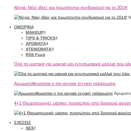
Νύχια: Νέες ιδέες και πρωτότυποι συνδυασμοί για το 2014!
Ν
ΟΜΟΡΦΙΑ
MAKEUP
3
TIPS & TRICKS
3
ΑΡΩΜΑΤΑ
4
ΧΤΕΝΙΣΜΑΤΑ
3
RSS Feed
Όλα τα μυστικά για μακριά και εντυπωσιακά μαλλιά που όλε
Αρωματοθεραπεία η πιο αρχαία τεχνική χαλάρωσης
Αρωματοθ
4+1 Θαυματουργές μάσκες προσώπου από δροσερά φρούτ
ΣΧΕΣΕΙΣ
SEX
2