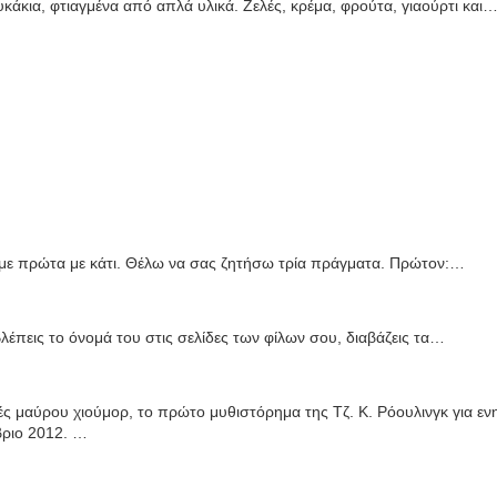
κάκια, φτιαγμένα από απλά υλικά. Ζελές, κρέμα, φρούτα, γιαούρτι και
ε πρώτα με κάτι. Θέλω να σας ζητήσω τρία πράγματα. Πρώτον:…
λέπεις το όνομά του στις σελίδες των φίλων σου, διαβάζεις τα…
ές μαύρου χιούμορ, το πρώτο μυθιστόρημα της Τζ. Κ. Ρόουλινγκ για ενη
βριο 2012. …