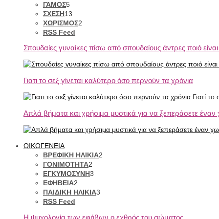
ΓΑΜΟΣ
5
ΣΧΕΣΗ
13
ΧΩΡΙΣΜΟΣ
2
RSS Feed
Σπουδαίες γυναίκες πίσω από σπουδαίους άντρες πoιό είναι τ
Γιατι το σεξ γίνεται καλύτερο όσο περνούν τα χρόνια
Γιατί το
Απλά βήματα και χρήσιμα μυστικά για να ξεπεράσετε έναν
ΟΙΚΟΓΕΝΕΙΑ
ΒΡΕΦΙΚΗ ΗΛΙΚΙΑ
2
ΓΟΝΙΜΟΤΗΤΑ
2
ΕΓΚΥΜΟΣΥΝΗ
3
ΕΦΗΒΕΙΑ
2
ΠΑΙΔΙΚΗ ΗΛΙΚΙΑ
3
RSS Feed
Η ψυχολογία των εφήβων ο εχθρός του σώματος.