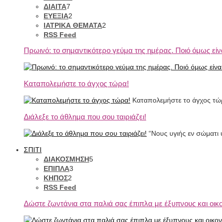
ΔΙΑΙΤΑ
7
ΕΥΕΞΙΑ
2
ΙΑΤΡΙΚΑ ΘΕΜΑΤΑ
2
RSS Feed
Πρωινό: το σημαντικότερο γεύμα της ημέρας. Ποιό όμως είνα
Καταπολεμήστε το άγχος τώρα!
Καταπολεμήστε το άγχος τώ
Διάλεξε το άθλημα που σου ταιριάζει!
“Νους υγιής εν σώματι υ
ΣΠΙΤΙ
ΔΙΑΚΟΣΜΗΣΗ
5
ΕΠΙΠΛΑ
3
ΚΗΠΟΣ
2
RSS Feed
Δώστε ζωντάνια στα παλιά σας έπιπλα με έξυπνους και οικ