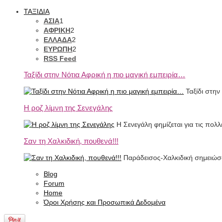
ΤΑΞΙΔΙΑ
ΑΣΙΑ
1
ΑΦΡΙΚΗ
2
ΕΛΛΑΔΑ
2
ΕΥΡΩΠΗ
2
RSS Feed
Ταξίδι στην Νότια Αφρική η πιο μαγική εμπειρία…
Ταξίδι στην
Η ροζ λίμνη της Σενεγάλης
Η Σενεγάλη φημίζεται για τις πολ
Σαν τη Χαλκιδική, πουθενά!!!
Παράδεισος-Χαλκιδική σημειώσατ
Blog
Forum
Home
Όροι Χρήσης και Προσωπικά Δεδομένα