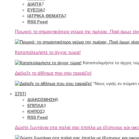
ΔΙΑΙΤΑ
7
ΕΥΕΞΙΑ
2
ΙΑΤΡΙΚΑ ΘΕΜΑΤΑ
2
RSS Feed
Πρωινό: το σημαντικότερο γεύμα της ημέρας. Ποιό όμως είνα
Καταπολεμήστε το άγχος τώρα!
Καταπολεμήστε το άγχος τώ
Διάλεξε το άθλημα που σου ταιριάζει!
“Νους υγιής εν σώματι υ
ΣΠΙΤΙ
ΔΙΑΚΟΣΜΗΣΗ
5
ΕΠΙΠΛΑ
3
ΚΗΠΟΣ
2
RSS Feed
Δώστε ζωντάνια στα παλιά σας έπιπλα με έξυπνους και οικ