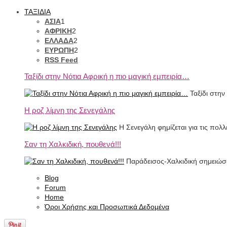
ΤΑΞΙΔΙΑ
ΑΣΙΑ
1
ΑΦΡΙΚΗ
2
ΕΛΛΑΔΑ
2
ΕΥΡΩΠΗ
2
RSS Feed
Ταξίδι στην Νότια Αφρική η πιο μαγική εμπειρία…
Ταξίδι στην
Η ροζ λίμνη της Σενεγάλης
Η Σενεγάλη φημίζεται για τις πολ
Σαν τη Χαλκιδική, πουθενά!!!
Παράδεισος-Χαλκιδική σημειώσατ
Blog
Forum
Home
Όροι Χρήσης και Προσωπικά Δεδομένα