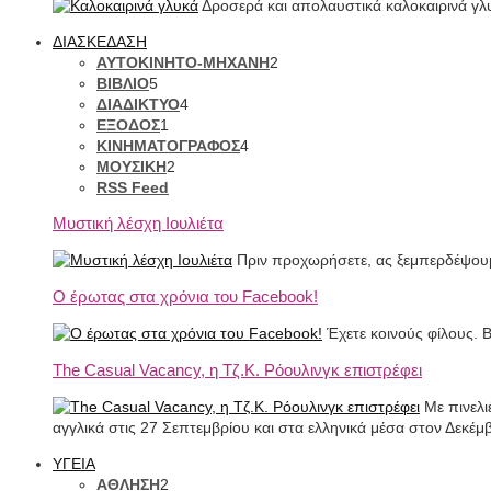
Δροσερά και απολαυστικά καλοκαιρινά γλυ
ΔΙΑΣΚΕΔΑΣΗ
ΑΥΤΟΚΙΝΗΤΟ-ΜΗΧΑΝΗ
2
ΒΙΒΛΙΟ
5
ΔΙΑΔΙΚΤΥΟ
4
ΕΞΟΔΟΣ
1
ΚΙΝΗΜΑΤΟΓΡΑΦΟΣ
4
ΜΟΥΣΙΚΗ
2
RSS Feed
Μυστική λέσχη Ιουλιέτα
Πριν προχωρήσετε, ας ξεμπερδέψουμ
Ο έρωτας στα χρόνια του Facebook!
Έχετε κοινούς φίλους. Β
The Casual Vacancy, η Τζ.Κ. Ρόουλινγκ επιστρέφει
Με πινελι
αγγλικά στις 27 Σεπτεμβρίου και στα ελληνικά μέσα στον Δεκέμ
ΥΓΕΙΑ
ΑΘΛΗΣΗ
2