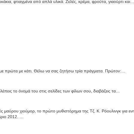
κάκια, φτιαγμένα από απλά υλικά. Ζελές, κρέμα, φρούτα, γιαούρτι και
ε πρώτα με κάτι. Θέλω να σας ζητήσω τρία πράγματα. Πρώτον:…
λέπεις το όνομά του στις σελίδες των φίλων σου, διαβάζεις τα…
ές μαύρου χιούμορ, το πρώτο μυθιστόρημα της Τζ. Κ. Ρόουλινγκ για ενη
βριο 2012. …