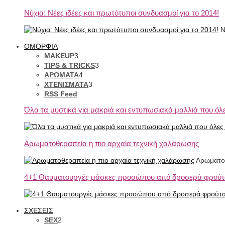
Νύχια: Νέες ιδέες και πρωτότυποι συνδυασμοί για το 2014!
Ν
ΟΜΟΡΦΙΑ
MAKEUP
3
TIPS & TRICKS
3
ΑΡΩΜΑΤΑ
4
ΧΤΕΝΙΣΜΑΤΑ
3
RSS Feed
Όλα τα μυστικά για μακριά και εντυπωσιακά μαλλιά που όλε
Αρωματοθεραπεία η πιο αρχαία τεχνική χαλάρωσης
Αρωματοθ
4+1 Θαυματουργές μάσκες προσώπου από δροσερά φρούτ
ΣΧΕΣΕΙΣ
SEX
2