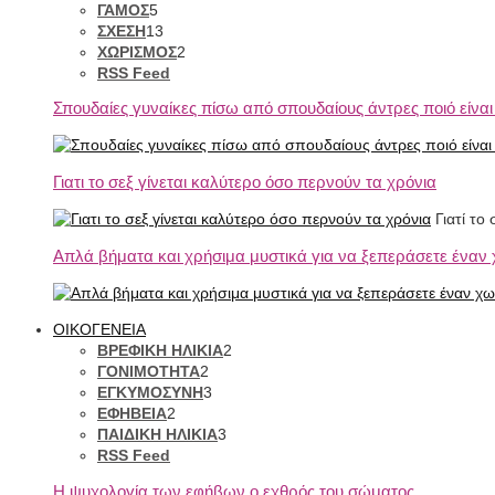
ΓΑΜΟΣ
5
ΣΧΕΣΗ
13
ΧΩΡΙΣΜΟΣ
2
RSS Feed
Σπουδαίες γυναίκες πίσω από σπουδαίους άντρες πoιό είναι τ
Γιατι το σεξ γίνεται καλύτερο όσο περνούν τα χρόνια
Γιατί το
Απλά βήματα και χρήσιμα μυστικά για να ξεπεράσετε έναν
ΟΙΚΟΓΕΝΕΙΑ
ΒΡΕΦΙΚΗ ΗΛΙΚΙΑ
2
ΓΟΝΙΜΟΤΗΤΑ
2
ΕΓΚΥΜΟΣΥΝΗ
3
ΕΦΗΒΕΙΑ
2
ΠΑΙΔΙΚΗ ΗΛΙΚΙΑ
3
RSS Feed
Η ψυχολογία των εφήβων ο εχθρός του σώματος.