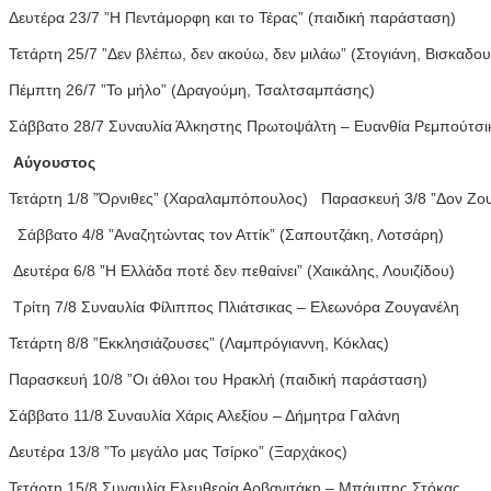
Δευτέρα 23/7 ”Η Πεντάμορφη και το Τέρας” (παιδική παράσταση)
Τετάρτη 25/7 ”Δεν βλέπω, δεν ακούω, δεν μιλάω” (Στογιάνη, Βισκαδ
Πέμπτη 26/7 ”Το μήλο” (Δραγούμη, Τσαλτσαμπάσης)
Σάββατο 28/7 Συναυλία Άλκηστης Πρωτοψάλτη – Ευανθία Ρεμπούτσ
Αύγουστος
Τετάρτη 1/8 ”Όρνιθες” (Χαραλαμπόπουλος) Παρασκευή 3/8 ”Δον Ζου
Σάββατο 4/8 ”Αναζητώντας τον Αττίκ” (Σαπουτζάκη, Λοτσάρη)
Δευτέρα 6/8 ”Η Ελλάδα ποτέ δεν πεθαίνει” (Χαικάλης, Λουιζίδου)
Τρίτη 7/8 Συναυλία Φίλιππος Πλιάτσικας – Ελεωνόρα Ζουγανέλη
Τετάρτη 8/8 ”Εκκλησιάζουσες” (Λαμπρόγιαννη, Κόκλας)
Παρασκευή 10/8 ”Οι άθλοι του Ηρακλή (παιδική παράσταση)
Σάββατο 11/8 Συναυλία Χάρις Αλεξίου – Δήμητρα Γαλάνη
Δευτέρα 13/8 ”Το μεγάλο μας Τσίρκο” (Ξαρχάκος)
Τετάρτη 15/8 Συναυλία Ελευθερία Αρβανιτάκη – Μπάμπης Στόκας