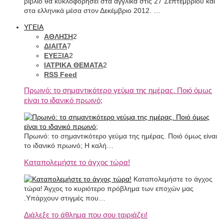
βιβλίο θα κυκλοφορήσει στα αγγλικά στις 27 Σεπτεμβρίου και
στα ελληνικά μέσα στον Δεκέμβριο 2012. …
ΥΓΕΙΑ
ΑΘΛΗΣΗ
2
ΔΙΑΙΤΑ
7
ΕΥΕΞΙΑ
2
ΙΑΤΡΙΚΑ ΘΕΜΑΤΑ
2
RSS Feed
Πρωινό: το σημαντικότερο γεύμα της ημέρας. Ποιό όμως
είναι το ιδανικό πρωινό;
Πρωινό: το σημαντικότερο γεύμα της ημέρας. Ποιό όμως είναι
το ιδανικό πρωινό; Η καλή…
Καταπολεμήστε το άγχος τώρα!
Καταπολεμήστε το άγχος
τώρα! Άγχος το κυριότερο πρόβλημα των εποχών μας
.Υπάρχουν στιγμές που…
Διάλεξε το άθλημα που σου ταιριάζει!