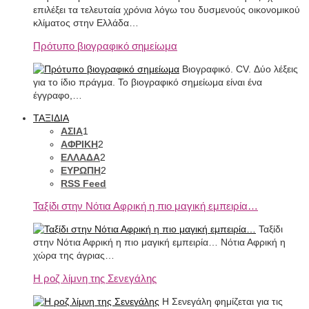
επιλέξει τα τελευταία χρόνια λόγω του δυσμενούς οικονομικού
κλίματος στην Ελλάδα…
Πρότυπο βιογραφικό σημείωμα
Βιογραφικό. CV. Δύο λέξεις
για το ίδιο πράγμα. Το βιογραφικό σημείωμα είναι ένα
έγγραφο,…
ΤΑΞΙΔΙΑ
ΑΣΙΑ
1
ΑΦΡΙΚΗ
2
ΕΛΛΑΔΑ
2
ΕΥΡΩΠΗ
2
RSS Feed
Ταξίδι στην Νότια Αφρική η πιο μαγική εμπειρία…
Ταξίδι
στην Νότια Αφρική η πιο μαγική εμπειρία… Νότια Αφρική η
χώρα της άγριας…
Η ροζ λίμνη της Σενεγάλης
Η Σενεγάλη φημίζεται για τις